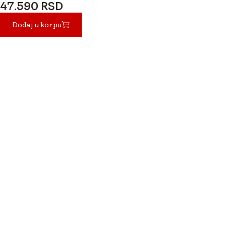
47.590 RSD
47.590 RSD
Dodaj u korpu